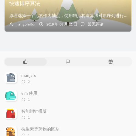
快速排序算法
原理选择一个元素作为轴点，使用轴点构造算法对原序列进行改造，使得位于轴点前的元素均不大于轴点，位于轴点后的元素均不小于轴点，再以轴点为界，分别递归地对前后...
FangShiRui
2019 年 08 月 21 日
暂无评论
热
最
随
门
新
机
文
评
文
manjaro
章
论
章
评
2
论
数：
vim 使用
评
1
论
数：
智能指针模版
评
1
论
数：
抗生素等药物的区别
评
1