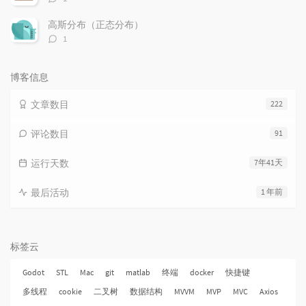
论
数：
高斯分布（正态分布）
评
1
论
数：
博客信息
文章数目
222
评论数目
91
运行天数
7年41天
最后活动
1 年前
标签云
Godot
STL
Mac
git
matlab
终端
docker
快捷键
多线程
cookie
二叉树
数据结构
MVVM
MVP
MVC
Axios