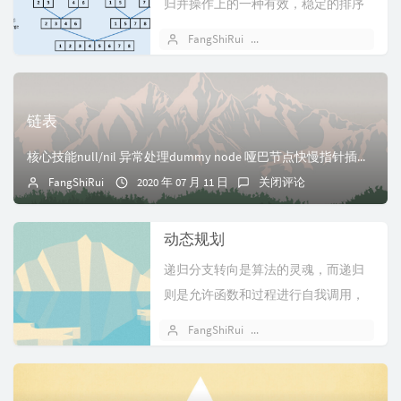
归并操作上的一种有效，稳定的排序
算法，该算法是采用分治法（D...
FangShiRui
2020 年 07 月 14 日
链表
核心技能null/nil 异常处理dummy node 哑巴节点快慢指针插入一个节点到排序链表从一个链表中移除一个节点翻转链表合并两个链表找到链表的中间节...
FangShiRui
2020 年 07 月 11 日
关闭评论
动态规划
递归分支转向是算法的灵魂，而递归
则是允许函数和过程进行自我调用，
这是实现分支转向的一种机制。递归
FangShiRui
2019 年 09 月 29 日
的价值在...