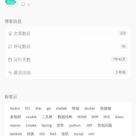
评
1
论
数：
博客信息
文章数目
222
评论数目
91
运行天数
7年42天
最后活动
1 年前
标签云
Godot
STL
Mac
git
matlab
终端
docker
快捷键
多线程
cookie
二叉树
数据结构
MVVM
MVP
MVC
Axios
maven
Cmake
Spring
异常
python
JWT
背包问题
lambda
转换
iOS
NAS
佳软
mysql
vim