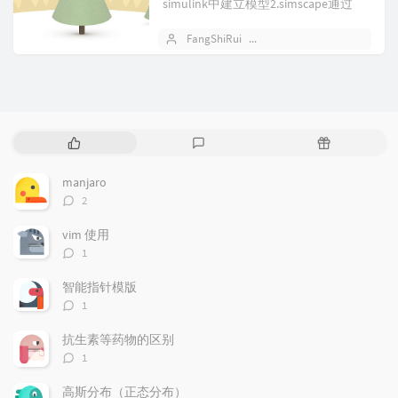
simulink中建立模型2.simscape通过
simscap...
FangShiRui
2019 年 11 月 08 日
热
最
随
门
新
机
文
评
文
manjaro
章
论
章
评
2
论
数：
vim 使用
评
1
论
数：
智能指针模版
评
1
论
数：
抗生素等药物的区别
评
1
论
数：
高斯分布（正态分布）