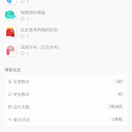
评
1
论
数：
智能指针模版
评
1
论
数：
抗生素等药物的区别
评
1
论
数：
高斯分布（正态分布）
评
1
论
数：
博客信息
文章数目
222
评论数目
91
运行天数
7年39天
最后活动
1 年前