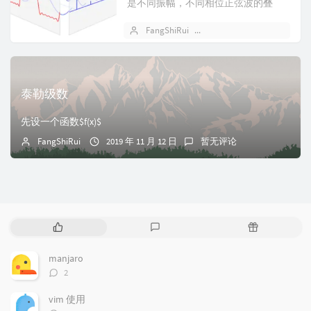
是不同振幅，不同相位正弦波的叠
加。将该公式换一种理解，该公式的
FangShiRui
2019 年 11 月 14 日
意义在于将...
泰勒级数
先设一个函数$f(x)$
FangShiRui
2019 年 11 月 12 日
暂无评论
热
最
随
门
新
机
文
评
文
manjaro
章
论
章
评
2
论
数：
vim 使用