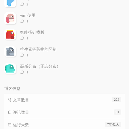
章
论
章
评
2
论
数：
vim 使用
评
1
论
数：
智能指针模版
评
1
论
数：
抗生素等药物的区别
评
1
论
数：
高斯分布（正态分布）
评
1
论
数：
博客信息
文章数目
222
评论数目
91
运行天数
7年41天