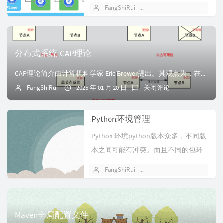
它是用于承载和...
FangShiRui
2025 年 01 月 23 日
分布式系统-CAP理论
CAP理论简介由计算机科学家 Eric Brewer提出。其观点为，在分布式计算机系统中不可能同时保证以下三个功能。一致性（Consistency）: 同...
FangShiRui
2025 年 01 月 20 日
关闭评论
Python环境管理
Python 环境python版本众多，不同版
本之间可能有冲突。而且不同的包环
境又可能会相互冲突，比如A...
FangShiRui
2024 年 09 月 21 日
Maven全局配置文件