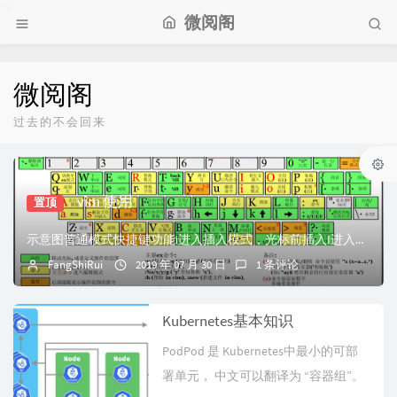
">
微阅阁
微阅阁
过去的不会回来
vim 使用
置顶
示意图普通模式快捷键功能i进入插入模式，光标前插入I进入插入模式，行首前插入a从当前字符后插入光标A从当前行后插入光标o当前行后插入新一行O当前行前插入新...
FangShiRui
2019 年 07 月 30 日
1 条评论
Kubernetes基本知识
PodPod 是 Kubernetes中最小的可部
署单元， 中文可以翻译为 “容器组”。