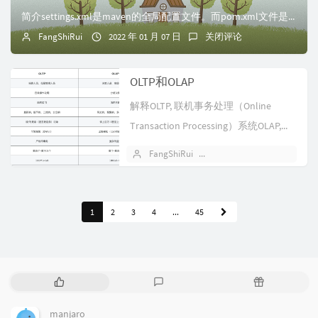
简介settings.xml是maven的全局配置文件。而pom.xml文件是所在项目的局部配置。它包含类似本地仓储位置、修改远程仓储服务器、认证信息等配...
FangShiRui
2022 年 01 月 07 日
关闭评论
OLTP和OLAP
解释OLTP, 联机事务处理（Online
Transaction Processing）系统OLAP,...
FangShiRui
2021 年 12 月 14 日
1
2
3
4
...
45
热
最
随
门
新
机
文
评
文
manjaro