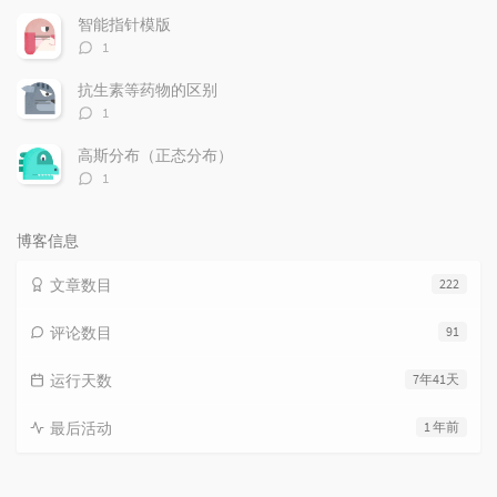
数：
智能指针模版
评
1
论
数：
抗生素等药物的区别
评
1
论
数：
高斯分布（正态分布）
评
1
论
数：
博客信息
文章数目
222
评论数目
91
运行天数
7年41天
最后活动
1 年前