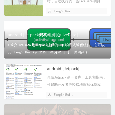
时，自动执行的，当LiveData中的
value变化时，它便自...
FangShiRui
2020 年 06 月 04 日
android-[Jetpack架构组件之LiveData]
1 简介LivaData 是Jetpack提供的一种响应式编程组件。它可以包含任何类型的数据。并在数据发生变化的时候通知给观察者（通常是UI控制器）。Li...
FangShiRui
2020 年 06 月 03 日
关闭评论
android-[Jetpack]
介绍Jetpack 是一套库、工具和指南，
可帮助开发者更轻松地编写优质应
用。这些组件可帮助您遵循最佳做法...
FangShiRui
2020 年 06 月 03 日