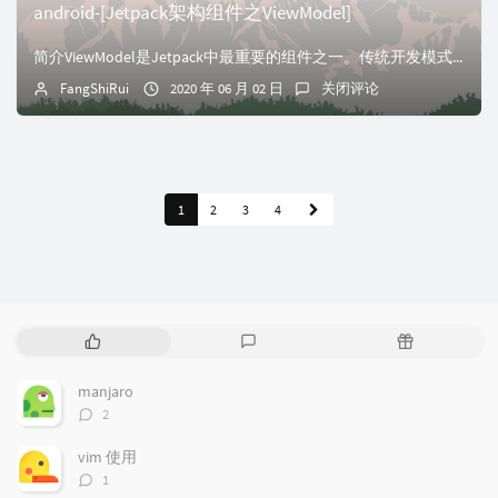
android-[Jetpack架构组件之ViewModel]
简介ViewModel是Jetpack中最重要的组件之一。传统开发模式下，Activity的任务实在太重了，既要负责逻辑处理，又要控制UI展示，甚至要处理...
FangShiRui
2020 年 06 月 02 日
关闭评论
1
2
3
4
热
最
随
门
新
机
文
评
文
manjaro
章
论
章
评
2
论
数：
vim 使用
评
1
论