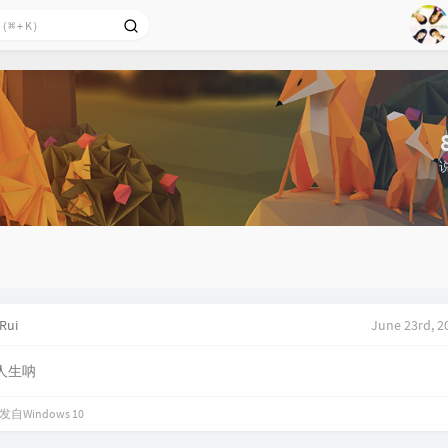
1
2
Ag
3
4
5
6
7
8
9
Rui
June 23rd, 2
人生呐
发自Windows 10