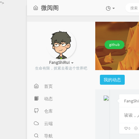
">
微阅阁
github
FangShiRui
生命有限，抓紧去看这个世界吧
我的动态
首页
动态
FangShi
仓库
诶诶，
云端
0
导航