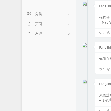
FangShi
分类
张哲修
-- Miss 
计算机
页面
0
数学
仓库
友链
归档
龙轩导航
8
FangShi
动态
1
你所在
留言板
0
0
杂类
3
FangShi
0
风雪过
-- 子
0