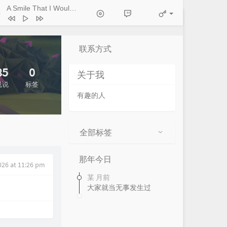
A Smile That I Would Never See Again
- Kitti Kuremanee
Ticket (Day Trip)
Chookiat Sakveerakul / August Band
A Smile That I Would Never See
ain
Kitti Kuremanee
联系方式
Playground
Kitti Kuremanee
Old Chinese Song
Kitti Kuremanee
85
0
关于我
淤青
刘昊霖
说说
标签
有趣的人
我可以坐你旁边吗
厘小白
For You To Be Here
Tom Rosenthal
情人知己
叶蒨文
全部标签
当初就不该学php
黄灰红
那年今日
026 at 11:26 pm
某 月前
大家就当无事发生过