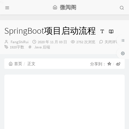
">
微阅阁
SpringBoot项目启动流程
博
发
FangShiRui
2020 年 11 月 03 日
2752 次浏览
关闭评论
主：
分
布
1920字数
Java
后端
类：
时
间：
首页
正文
分享到：