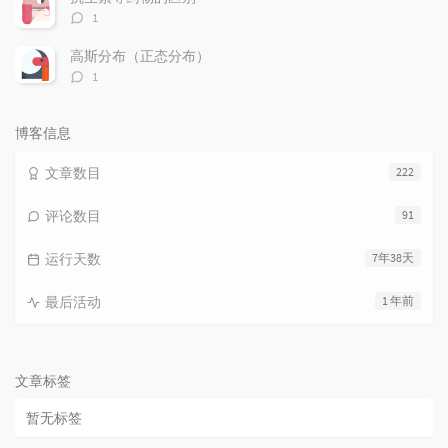
评
1
论
数：
高斯分布（正态分布）
评
1
论
数：
博客信息
文章数目
222
评论数目
91
运行天数
7年38天
最后活动
1 年前
文章标签
暂无标签