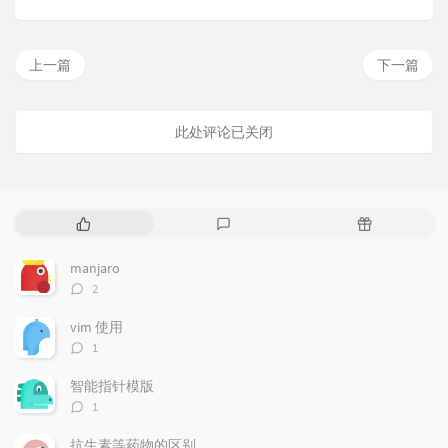
上一篇
下一篇
此处评论已关闭
热
最
随
门
新
机
文
评
文
manjaro
章
论
章
评
2
论
数：
vim 使用
评
1
论
数：
智能指针模版
评
1
论
数：
抗生素等药物的区别