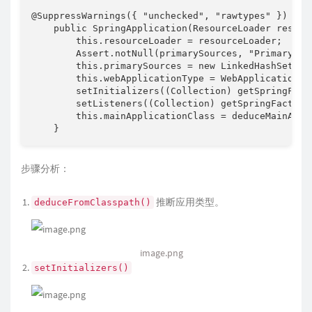
@SuppressWarnings({ "unchecked", "rawtypes" })

    public SpringApplication(ResourceLoader resour
        this.resourceLoader = resourceLoader;

        Assert.notNull(primarySources, "PrimarySour
        this.primarySources = new LinkedHashSet<>(
        this.webApplicationType = WebApplicationTyp
        setInitializers((Collection) getSpringFact
        setListeners((Collection) getSpringFactori
        this.mainApplicationClass = deduceMainAppli
    }
步骤分析：
推断应用类型。
deduceFromClasspath()
image.png
setInitializers()