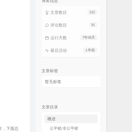
博客信息
文章数目
222
评论数目
91
运行天数
7年38天
最后活动
1 年前
文章标签
暂无标签
文章目录
概述
计，下面总
公平锁/非公平锁