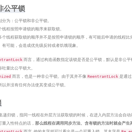
非公平锁
划分为：公平锁和非公平锁。
个线程按照申请锁的顺序来获取锁。
多个线程获取锁的顺序并不是按照申请锁的顺序，有可能后申请的线程比
。有可能，会造成优先级反转或者饥饿现象。
而言，通过构造函数指定该锁是否是公平锁，默认是非公平
ntrantLock
吞吐量比公平锁大。
而言，也是一种非公平锁。由于其并不像
是通过
nized
ReentrantLock
所以并没有任何办法使其变成公平锁。
锁
又名递归锁，指同一线程在外层方法获取锁的时候，在进入内层方法会自动
可重入性特点的话，
那么线程在调用同步方法、含有锁的方法时就会产生
而言, 他的名字就可以看出是一个可重入锁，其名字是
ntrantLock
Re e