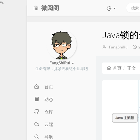
">
微阅阁
Java锁
博
FangShiRui
主：
FangShiRui
首页
正文
生命有限，抓紧去看这个世界吧
首页
动态
仓库
云端
导航