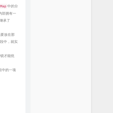
中的分
hMap
即内部拥有一
t继承了
他要放在那
分段中，就实
段锁才能统
组中的一项