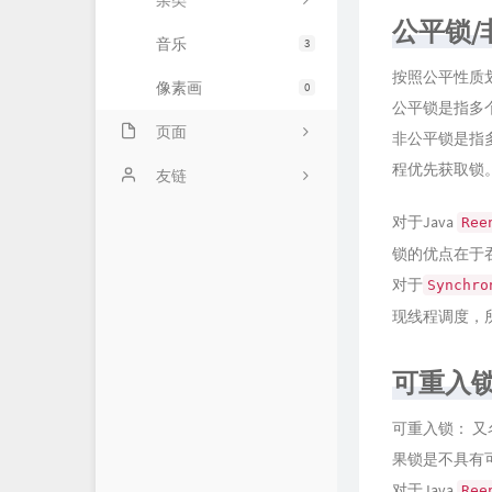
杂类
公平锁/
音乐
3
按照公平性质
像素画
0
公平锁是指多
页面
非公平锁是指
程优先获取锁
仓库
友链
归档
龙轩导航
对于Java
Ree
锁的优点在于
动态
对于
Synchro
留言板
现线程调度，
可重入
可重入锁： 
果锁是不具有
对于Java
Ree