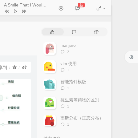
A Smile That I Would Never See Again
新
- Kitti Kuremanee
Ticket (Day Trip)
Chookiat Sakveerakul / August Band
A Smile That I Would Never See
ain
Kitti Kuremanee
Playground
Kitti Kuremanee
热
最
随
门
新
机
Old Chinese Song
Kitti Kuremanee
文
评
文
manjaro
淤青
刘昊霖
章
论
章
评
2
论
我可以坐你旁边吗
厘小白
数：
vim 使用
享到：
For You To Be Here
Tom Rosenthal
评
1
论
情人知己
叶蒨文
数：
智能指针模版
评
当初就不该学php
黄灰红
1
论
数：
抗生素等药物的区别
评
1
论
数：
高斯分布（正态分布）
评
1
论
数：