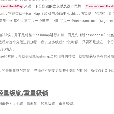
来说一下分段锁的含义以及设计思想，
rrentHashMap
ConcurrentHas
ent，它即类似于HashMap（JDK7与JDK8中HashMap的实现）的结构，
，数组中的每个元素又是一个链表；同时又是一个ReentrantLock（Segmen
k)。
素的时候，并不是对整个hashmap进行加锁，而是先通过hashcode来知道
然后对这个分段进行加锁，所以当多线程put的时候，只要不是放在一个
行的插入。
ize的时候，可就是获取hashmap全局信息的时候，就需要获取所有的分
目的是细化锁的粒度，当操作不需要更新整个数组的时候，就仅仅针对数
。
轻量级锁/重量级锁
到重分为：无锁、偏向锁、轻量级锁、重量级锁。