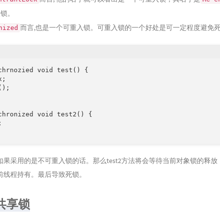
入锁。
而言,也是一个可重入锁。可重入锁的一个好处是可一定程度避免
nized
chrnozied void test() {

;

);

chronized void test2() {



如果采用的是不可重入锁的话。那么test2方法将会等待当前对象锁的释放
前线程持有。最后导致死锁。
共享锁