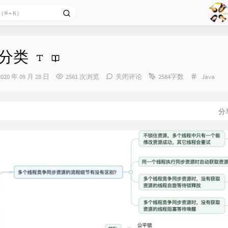
1
2
Ag
3
的分类
4
发
分
2020 年 09 月 28 日
2561 次浏览
关闭评论
2584字数
Java
5
布
类：
时
6
间：
分
7
8
9