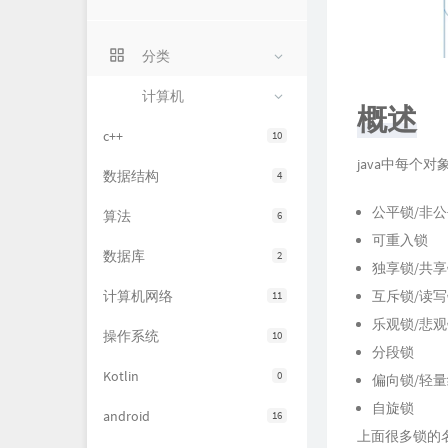
分类
计算机
概述
c++
10
java中每个
数据结构
4
公平锁/非
算法
6
可重入锁
数据库
2
独享锁/共
计算机网络
互斥锁/读
11
乐观锁/悲
操作系统
10
分段锁
Kotlin
0
偏向锁/轻量
自旋锁
android
16
上面很多锁的