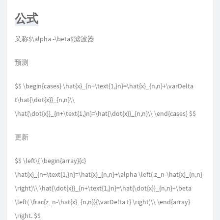
公式
又称$\alpha -\beta$滤波器
预测
$$ \begin{cases} \hat{x}_{n+\text{1,}n}=\hat{x}_{n,n}+\varDelta
t\hat{\dot{x}}_{n,n}\\
\hat{\dot{x}}_{n+\text{1,}n}=\hat{\dot{x}}_{n,n}\\ \end{cases} $$
更新
$$ \left\{ \begin{array}{c}
\hat{x}_{n+\text{1,}n}=\hat{x}_{n,n}+\alpha \left( z_n-\hat{x}_{n,n}
\right)\\ \hat{\dot{x}}_{n+\text{1,}n}=\hat{\dot{x}}_{n,n}+\beta
\left( \frac{z_n-\hat{x}_{n,n}}{\varDelta t} \right)\\ \end{array}
\right. $$