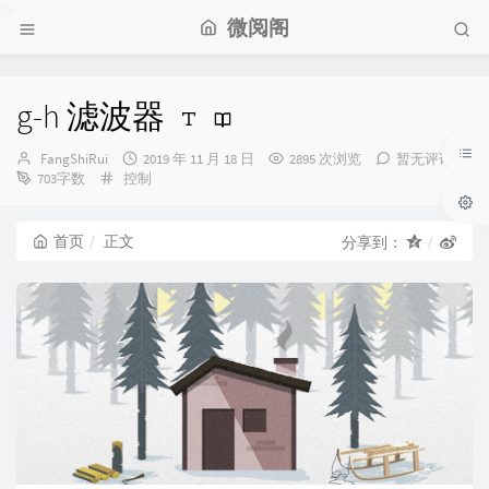
">
微阅阁
g-h 滤波器
博
发
FangShiRui
2019 年 11 月 18 日
2895 次浏览
暂无评论
主：
分
布
703字数
控制
类：
时
间：
首页
正文
分享到：