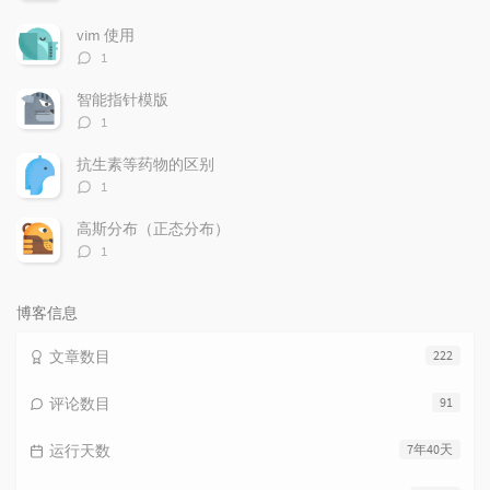
论
数：
vim 使用
评
1
论
数：
智能指针模版
评
1
论
数：
抗生素等药物的区别
评
1
论
数：
高斯分布（正态分布）
评
1
论
数：
博客信息
文章数目
222
评论数目
91
运行天数
7年40天