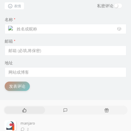
私密评论
表情
名称
*
🎲
邮箱
*
地址
发表评论
热
最
随
门
新
机
文
评
文
manjaro
章
论
章
评
2