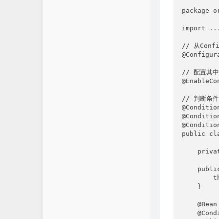
package o
import ...
// 从Con
@Configur
// 配置其中
@EnableCo
// 判断条
@Conditio
@Conditio
@Conditio
public cl
    priva
    publi
        t
    }

    @Bean

    @Cond