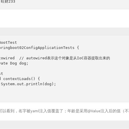
: 旺财233
ootTest

pringboot02ConfigApplicationTests {

utowired  // autowired表示这个对象是从IoC容器提取出来的

ate Dog dog;

t

d contextLoads() {

 System.out.println(dog);

以看到，名字被yaml注入值覆盖了；年龄是采用@Value注入后的值（