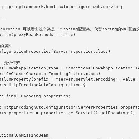
rg.springframework.boot.autoconfigure.web.servlet;

..

figuration 可以看出这个类是一个spring配置类。代替spring的xml配
ation(proxyBeanMethods = false)

的属性

nfigurationProperties(ServerProperties.class)

件，是否生效。

nalOnWebApplication(type = ConditionalOnWebApplication.Ty
nalOnClass(CharacterEncodingFilter.class)

nalOnProperty(prefix = "server.servlet.encoding", value =
ass HttpEncodingAutoConfiguration {

te final Encoding properties;

c HttpEncodingAutoConfiguration(ServerProperties properti
his.properties = properties.getServlet().getEncoding();

itionalOnMissingBean
