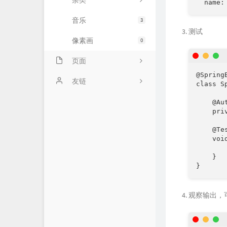
杂类
  name
音乐
3
测试
像素画
0
页面
@SpringB
仓库
友链
class S
归档
龙轩导航
    @A
    priv
动态
    @Tes
    voi
留言板
       
    }

}
观察输出，可