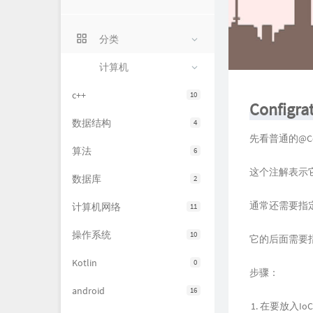
分类
计算机
c++
10
Configra
数据结构
4
先看普通的@Conf
算法
6
这个注解表示它
数据库
2
通常还需要指定
计算机网络
11
操作系统
10
它的后面需要指
Kotlin
0
步骤：
android
16
在要放入I