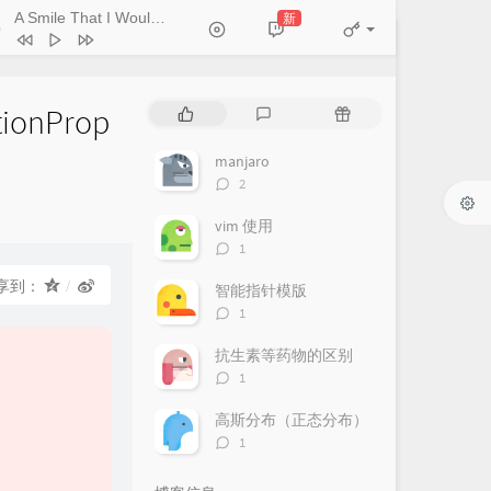
A Smile That I Would Never See Again
新
- Kitti Kuremanee
Ticket (Day Trip)
Chookiat Sakveerakul / August Band
A Smile That I Would Never See
ain
Kitti Kuremanee
Playground
Kitti Kuremanee
tionProp
热
最
随
门
新
机
Old Chinese Song
Kitti Kuremanee
文
评
文
manjaro
淤青
刘昊霖
章
论
章
评
2
论
我可以坐你旁边吗
厘小白
数：
vim 使用
For You To Be Here
Tom Rosenthal
评
1
论
情人知己
叶蒨文
数：
享到：
智能指针模版
评
当初就不该学php
黄灰红
1
论
数：
抗生素等药物的区别
评
1
论
数：
高斯分布（正态分布）
评
1
论
数：