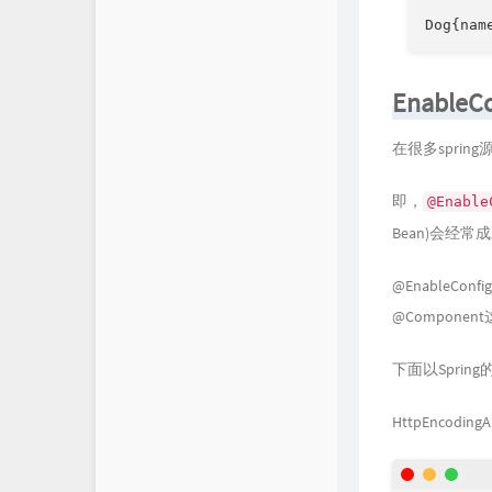
Dog{nam
EnableCo
在很多spri
即，
@Enable
Bean)会经常
@EnableCo
@Compone
下面以Sprin
HttpEncodingA