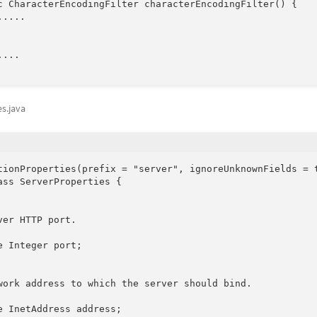
c CharacterEncodingFilter characterEncodingFilter() {

....

...

s.java
tionProperties(prefix = "server", ignoreUnknownFields = t
ass ServerProperties {

ver HTTP port.

e Integer port;

work address to which the server should bind.

e InetAddress address;
