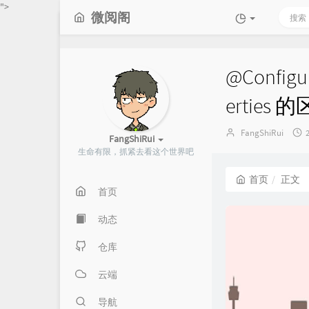
">
微阅阁
@Configur
erties 
博
FangShiRui
FangShiRui
主：
生命有限，抓紧去看这个世界吧
首页
正文
首页
动态
仓库
云端
导航