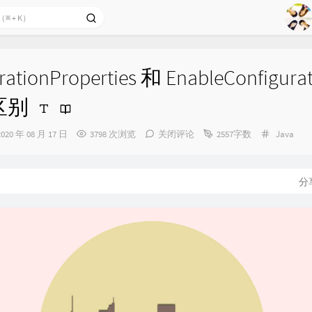
1
2
Ag
3
ationProperties 和 EnableConfigura
4
的区别
5
6
发
分
2020 年 08 月 17 日
3798 次浏览
关闭评论
2557字数
Java
布
类：
7
时
间：
8
分
9