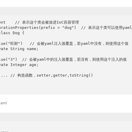
nent    // 表示这个类会被放进IoC容器管理

gurationProperties(prefix = "dog")  // 表示这个类可以使用y
lass Dog {

alue("旺财")   // 会被yaml注入值覆盖，若yaml中没有，则使用这个值

vate String name;

Value("3")  // 会被yaml中的注入值覆盖，若没有，则使用这个注入的值

vate Integer age;

.... // 构造函数，setter,getter,toString()

yaml