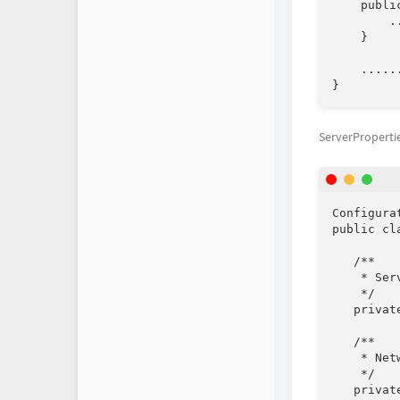
    publi
        ..
    }

    ......
}
ServerPropertie
Configura
public cl
   /**

    * Ser
    */

   privat
   /**

    * Net
    */

   privat