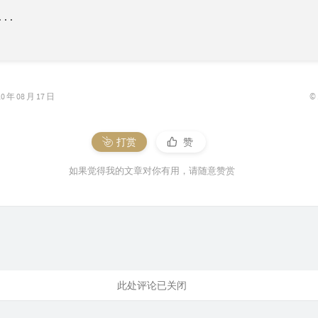
..

©
年 08 月 17 日
打赏
赞
如果觉得我的文章对你有用，请随意赞赏
此处评论已关闭