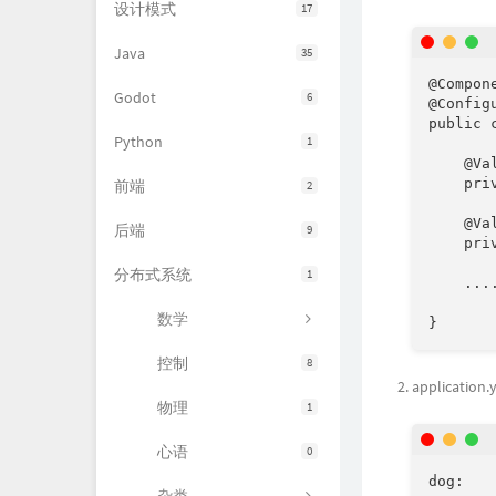
设计模式
17
Java
35
@Compo
Godot
6
@Confi
public c
Python
1
    @V
    pri
前端
2
    @
后端
9
    pri
分布式系统
1
    ...
数学
}
控制
8
application.
物理
1
心语
0
dog: 
