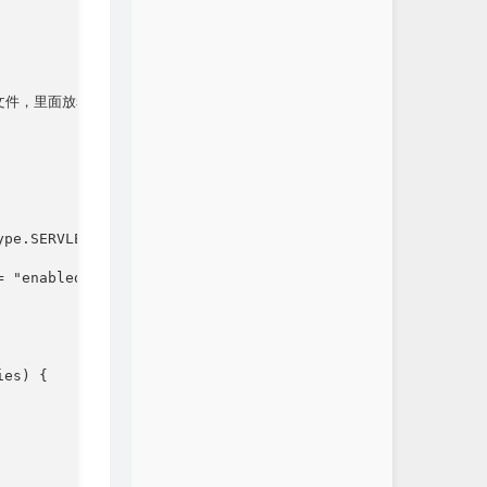
置文件，里面放着各种bean配置声明

pe.SERVLET)

 "enabled", matchIfMissing = true)

es) {
