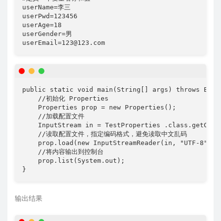
userName=李三

userPwd=123456

userAge=18

userGender=男

userEmail=123@123.com
public static void main(String[] args) throws Excep
    //初始化 Properties

    Properties prop = new Properties();

    //加载配置文件

    InputStream in = TestProperties .class.getClas
    //读取配置文件，指定编码格式，避免读取中文乱码

    prop.load(new InputStreamReader(in, "UTF-8"));

    //将内容输出到控制台

    prop.list(System.out);

}
输出结果