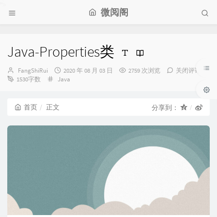
">
微阅阁
Java-Properties类
博
发
FangShiRui
2020 年 08 月 03 日
2759 次浏览
关闭评论
主：
分
布
1530字数
Java
类：
时
间：
首页
正文
分享到：