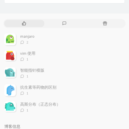
热
最
随
门
新
机
文
评
文
manjaro
章
论
章
评
2
论
数：
vim 使用
评
1
论
数：
智能指针模版
评
1
论
数：
抗生素等药物的区别
评
1
论
数：
高斯分布（正态分布）
评
1
论
数：
博客信息