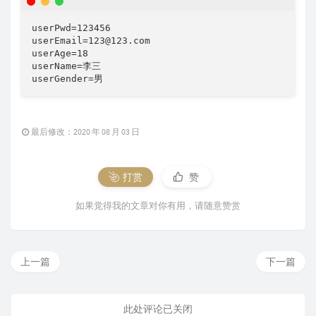
userPwd=123456

userEmail=123@123.com

userAge=18

userName=李三

userGender=男
最后修改：2020 年 08 月 03 日
打赏
赞
如果觉得我的文章对你有用，请随意赞赏
上一篇
下一篇
此处评论已关闭